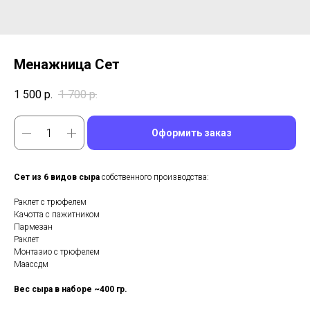
Менажница Сет
1 500
р.
1 700
р.
Оформить заказ
Сет из 6 видов сыра
собственного производства:
Раклет с трюфелем
Качотта с пажитником
Пармезан
Раклет
Монтазио с трюфелем
Маассдм
Вес сыра в наборе ~400 гр.