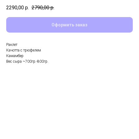
2290,00
р.
2790,00
р.
Оформить заказ
Раклет
Качотта с трюфелем
Камамбер
Вес сыра ~700гр.-800гр.